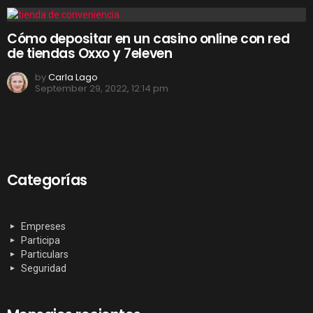
Cómo depositar en un casino online con red
de tiendas Oxxo y 7eleven
by
Carla Lago
September 29, 2022, 12:14 pm
Categorías
Empreses
Participa
Particulars
Seguridad