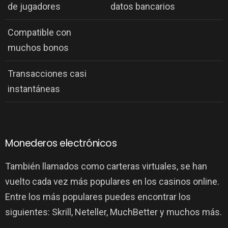
de jugadores
datos bancarios
Compatible con
muchos bonos
Transacciones casi
instantáneas
Monederos electrónicos
También llamados como carteras virtuales, se han
vuelto cada vez más populares en los casinos online.
Entre los más populares puedes encontrar los
siguientes: Skrill, Neteller, MuchBetter y muchos más.