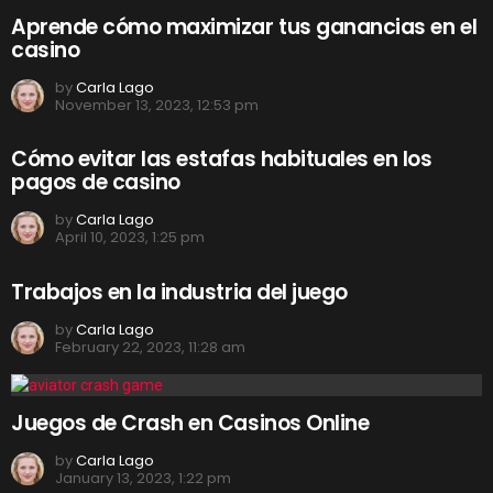
Aprende cómo maximizar tus ganancias en el
casino
by
Carla Lago
November 13, 2023, 12:53 pm
Cómo evitar las estafas habituales en los
pagos de casino
by
Carla Lago
April 10, 2023, 1:25 pm
Trabajos en la industria del juego
by
Carla Lago
February 22, 2023, 11:28 am
Juegos de Crash en Casinos Online
by
Carla Lago
January 13, 2023, 1:22 pm