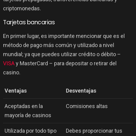
criptomonedas.
Tarjetas bancarias
En primer lugar, es importante mencionar que es el
método de pago más común y utilizado a nivel
mundial; ya que puedes utilizar crédito o débito –
VISA
y MasterCard – para depositar o retirar del
casino.
Ventajas
Desventajas
Aceptadas en la
Comisiones altas
mayoría de casinos
Utilizada por todo tipo
Debes proporcionar tus