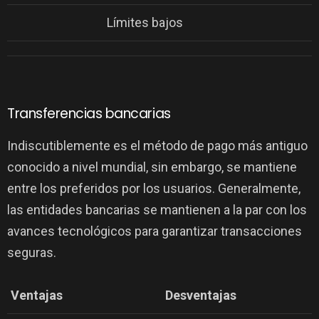
Límites bajos
Transferencias bancarias
Indiscutiblemente es el método de pago más antiguo
conocido a nivel mundial, sin embargo, se mantiene
entre los preferidos por los usuarios. Generalmente,
las entidades bancarias se mantienen a la par con los
avances tecnológicos para garantizar transacciones
seguras.
Ventajas
Desventajas