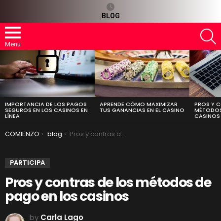
BLOG
S
Menu
ÚLTIMAS
HISTORIAS
IMPORTANCIA DE LOS PAGOS
APRENDE CÓMO MAXIMIZAR
PROS Y 
SEGUROS EN LOS CASINOS EN
TUS GANANCIAS EN EL CASINO
MÉTODOS
LÍNEA
CASINOS
You are here:
COMIENZO
blog
Pros y contras de los métodos de pago en los casinos
PARTICIPA
Pros y contras de los métodos de
pago en los casinos
by
Carla Lago