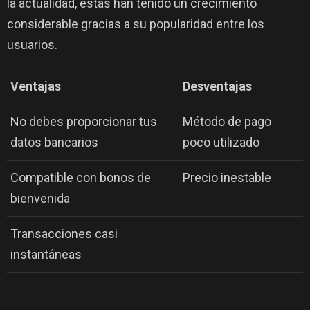
la actualidad, estas han tenido un crecimiento
considerable gracias a su popularidad entre los
usuarios.
Ventajas
Desventajas
No debes proporcionar tus
Método de pago
datos bancarios
poco utilizado
Compatible con bonos de
Precio inestable
bienvenida
Transacciones casi
instantáneas